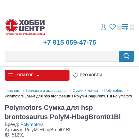
0
0
+7 915 059-47-75
КАТАЛОГ
ПРО ХОББИ
Главная
Запчасти и аксессуары
Сумки и кейсы
Polymotors
Polymotors Сумка для hsp brontosaurus PolyM-HbagBront01Bl Polymotors
Автомодели
Polymotors Сумка для hsp
Запчасти и аксессуары
brontosaurus PolyM-HbagBront01Bl
Бренд:
Polymotors
Игрушки
Артикул: PolyM-HbagBront01Bl
ID: 51291