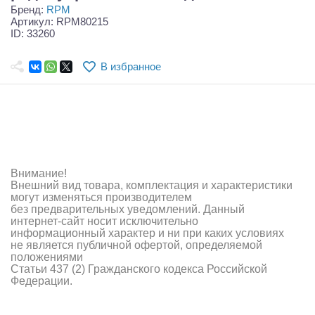
Самолеты
Бренд:
RPM
Артикул: RPM80215
ID: 33260
Квадрокоптеры
Судомодели
В избранное
Конструкторы
Аппаратура и электроника
Аккумуляторы и батарейки
Внимание!
Зарядные устройства и блоки питания
Внешний вид товара, комплектация и характеристики
могут изменяться производителем
без предварительных уведомлений. Данный
Двигатели
интернет-сайт носит исключительно
информационный характер и ни при каких условиях
Технические жидкости
не является публичной офертой, определяемой
положениями
Статьи 437 (2) Гражданского кодекса Российской
Инструмент,измерительные приборы,расходники
Федерации.
Оптовая продажа запчастей для моделей