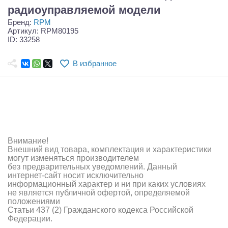
Самолеты
радиоуправляемой модели
Бренд:
RPM
Квадрокоптеры
Артикул: RPM80195
ID: 33258
Судомодели
В избранное
Конструкторы
Аппаратура и электроника
Аккумуляторы и батарейки
Зарядные устройства и блоки питания
Внимание!
Внешний вид товара, комплектация и характеристики
Двигатели
могут изменяться производителем
без предварительных уведомлений. Данный
Технические жидкости
интернет-сайт носит исключительно
информационный характер и ни при каких условиях
не является публичной офертой, определяемой
Инструмент,измерительные приборы,расходники
положениями
Статьи 437 (2) Гражданского кодекса Российской
Оптовая продажа запчастей для моделей
Федерации.