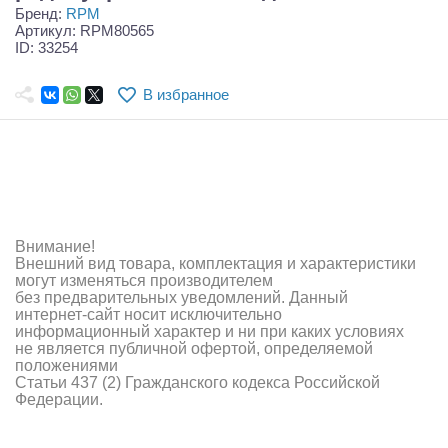
Самолеты
Бренд:
RPM
Артикул: RPM80565
ID: 33254
Квадрокоптеры
Судомодели
В избранное
Конструкторы
Аппаратура и электроника
Аккумуляторы и батарейки
Внимание!
Зарядные устройства и блоки питания
Внешний вид товара, комплектация и характеристики
могут изменяться производителем
без предварительных уведомлений. Данный
Двигатели
интернет-сайт носит исключительно
информационный характер и ни при каких условиях
Технические жидкости
не является публичной офертой, определяемой
положениями
Статьи 437 (2) Гражданского кодекса Российской
Инструмент,измерительные приборы,расходники
Федерации.
Оптовая продажа запчастей для моделей