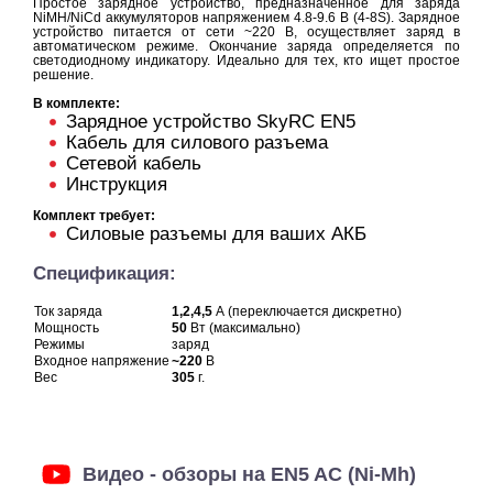
Простое зарядное устройство, предназначенное для заряда
NiMH/NiCd аккумуляторов напряжением 4.8-9.6 В (4-8S). Зарядное
устройство питается от сети ~220 В, осуществляет заряд в
автоматическом режиме. Окончание заряда определяется по
светодиодному индикатору. Идеально для тех, кто ищет простое
решение.
В комплекте:
Зарядное устройство SkyRC EN5
Кабель для силового разъема
Сетевой кабель
Инструкция
Комплект требует:
Силовые разъемы для ваших АКБ
Спецификация:
Ток заряда
1,2,4,5
А (переключается дискретно)
Мощность
50
Вт (максимально)
Режимы
заряд
Входное напряжение
~220
В
Вес
305
г.
Видео - обзоры на EN5 AC (Ni-Mh)