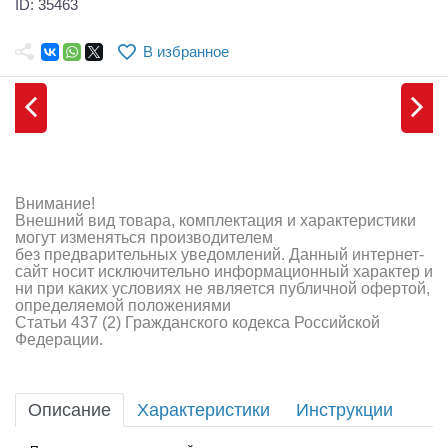
ID: 35463
Самолеты
Квадрокоптеры
В избранное
Судомодели
Конструкторы
Аппаратура и электроника
Внимание!
Аккумуляторы и батарейки
Внешний вид товара, комплектация и характеристики
могут изменяться производителем
без предварительных уведомлений. Данный интернет-
Зарядные устройства и блоки питания
сайт носит исключительно информационный характер и
ни при каких условиях не является публичной офертой,
Двигатели
определяемой положениями
Статьи 437 (2) Гражданского кодекса Российской
Федерации.
Технические жидкости
Инструмент,измерительные приборы,расходники
Описание
Характеристики
Инструкции
Оптовая продажа запчастей для моделей