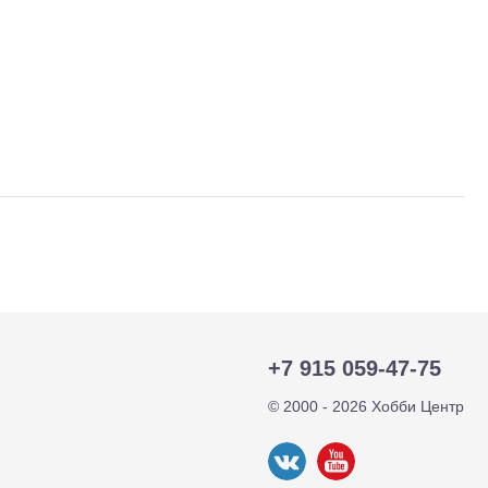
тр-траки
ДВС модели
+7 915 059-47-75
© 2000 - 2026 Хобби Центр