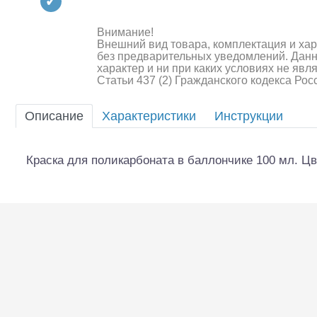
Квадрокоптеры
Судомодели
Внимание!
Внешний вид товара, комплектация и ха
без предварительных уведомлений. Дан
Конструкторы
характер и ни при каких условиях не яв
Статьи 437 (2) Гражданского кодекса Ро
Аппаратура и электроника
Описание
Характеристики
Инструкции
Аккумуляторы и батарейки
Зарядные устройства и блоки
Краска для поликарбоната в баллончике 100 мл. Цв
питания
Двигатели
Технические жидкости
Шоссейки/дрифт/р
Инструмент,измерительные
приборы,расходники
Оптовая продажа запчастей
для моделей