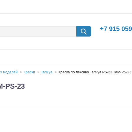
+7 915 059
ых моделей
Краски
Tamiya
Краска по лексану Tamiya PS-23 TAM-PS-23
M-PS-23
борки
Машины с
электродвигателем