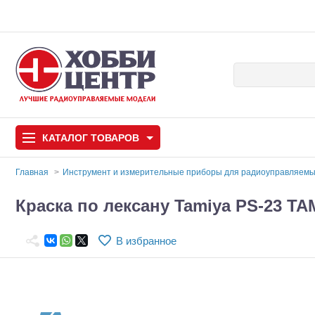
КАТАЛОГ
ТОВАРОВ
Главная
Инструмент и измерительные приборы для радиоуправляем
Автомодели
Краска по лексану Tamiya PS-23 TA
Запчасти и аксессуары
В избранное
Игрушки
Автомодели для с
Самолеты