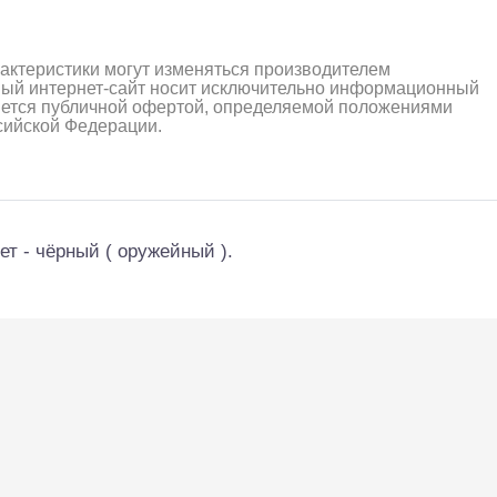
рактеристики могут изменяться производителем
ный интернет-сайт носит исключительно информационный
ляется публичной офертой, определяемой положениями
ссийской Федерации.
ет - чёрный ( оружейный ).
алли
Багги/трагги
Монс