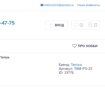
infohc2024@yandex.ru
Наши реквизиты
-47-75
ВХОД
0
0
ПРО ХОББИ
 Tamiya
Бренд:
Tamiya
Артикул: TAM-PS-23
ID: 19776
Трофи
Шорт-корсы