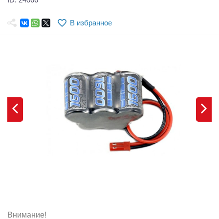
Самолеты
В избранное
Квадрокоптеры
Судомодели
Конструкторы
Аппаратура и электроника
Аккумуляторы и батарейки
Зарядные устройства и блоки питания
Двигатели
Технические жидкости
Инструмент,измерительные приборы,расходники
Оптовая продажа запчастей для моделей
Внимание!