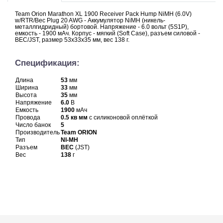
Team Orion Marathon XL 1900 Receiver Pack Hump NiMH (6.0V)
w/RTR/Bec Plug 20 AWG - Аккумулятор NiMH (никель-
металлгидридный) бортовой. Напряжение - 6.0 вольт (5S1P),
емкость - 1900 мАч. Корпус - мягкий (Soft Case), разъем силовой -
BEC/JST, размер 53x33x35 мм, вес 138 г.
Спецификация:
Длина
53
мм
Ширина
33
мм
Высота
35
мм
Напряжение
6.0
В
Емкость
1900
мАч
Провода
0.5 кв мм
с силиконовой оплёткой
Число банок
5
Производитель
Team ORION
Тип
NI-MH
Разъем
BEC
(JST)
Вес
138
г