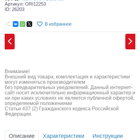
Самолеты
Артикул: ORI12253
ID: 26203
Квадрокоптеры
В избранное
Судомодели
Конструкторы
Аппаратура и электроника
Аккумуляторы и батарейки
Внимание!
Внешний вид товара, комплектация и характеристики
Зарядные устройства и блоки питания
могут изменяться производителем
без предварительных уведомлений. Данный интернет-
сайт носит исключительно информационный характер и
Двигатели
ни при каких условиях не является публичной офертой,
определяемой положениями
Технические жидкости
Статьи 437 (2) Гражданского кодекса Российской
Федерации.
Инструмент,измерительные приборы,расходники
Оптовая продажа запчастей для моделей
Описание
Характеристики
Инструкции