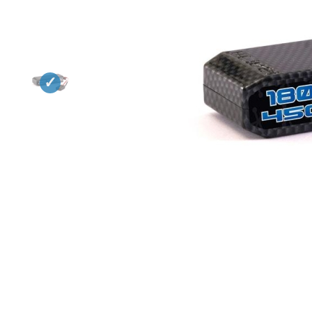
Квадрокоптеры
Судомодели
Конструкторы
Аппаратура и электроника
Аккумуляторы и батарейки
Зарядные устройства и блоки
питания
Двигатели
Технические жидкости
Инструмент,измерительные
приборы,расходники
Оптовая продажа запчастей
для моделей