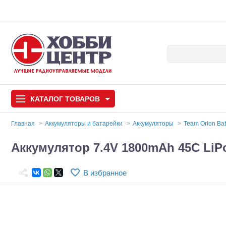
КАТАЛОГ
ТОВАРОВ
Главная
Аккумуляторы и батарейки
Аккумуляторы
Team Orion Bat
Автомодели
Аккумулятор 7.4V 1800mAh 45C LiP
Запчасти и аксессуары
В избранное
Игрушки
Автомодели для с
Самолеты