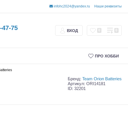
infohc2024@yandex.ru
Наши реквизиты
-47-75
ВХОД
0
0
ПРО ХОББИ
tteries
Бренд:
Team Orion Batteries
Артикул: ORI14181
ID: 32201
Трофи
Шорт-корсы