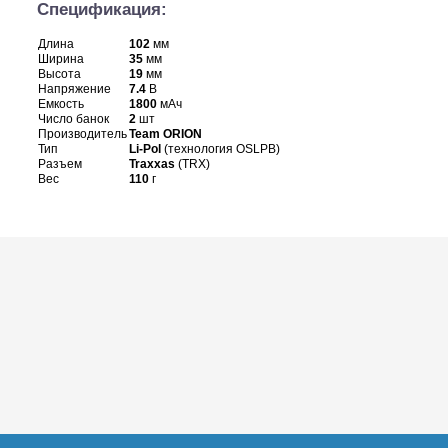
Спецификация:
Длина
102
мм
Ширина
35
мм
Высота
19
мм
Напряжение
7.4
В
Емкость
1800
мАч
Число банок
2
шт
Производитель
Team ORION
Тип
Li-Pol
(технология OSLPB)
Разъем
Traxxas
(TRX)
Вес
110
г