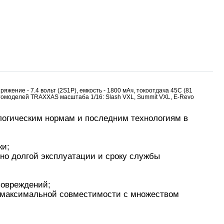
жение - 7.4 вольт (2S1P), емкость - 1800 мАч, токоотдача 45C (81
автомоделей TRAXXAS масштаба 1/16: Slash VXL, Summit VXL, E-Revo
тр-траки
ДВС модели
ологическим нормам и последним технологиям в
ки;
но долгой эксплуатации и сроку службы
повреждений;
я максимальной совместимости с множеством