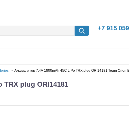
+7 915 059
teries
Аккумулятор 7.4V 1800mAh 45C LiPo TRX plug ORI14181 Team Orion Ba
o TRX plug ORI14181
борки
Машины с
электродвигателем