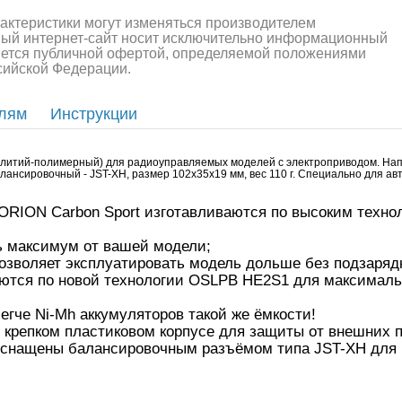
рактеристики могут изменяться производителем
ный интернет-сайт носит исключительно информационный
ляется публичной офертой, определяемой положениями
ссийской Федерации.
елям
Инструкции
o (литий-полимерный) для радиоуправляемых моделей с электроприводом. Напря
балансировочный - JST-XH, размер 102x35x19 мм, вес 110 г. Специально для 
алли
Багги/трагги
Монс
 ORION Carbon Sport изготавливаются по высоким техн
 максимум от вашей модели;
зволяет эксплуатировать модель дольше без подзаряд
аются по новой технологии OSLPB HE2S1 для максималь
егче Ni-Mh аккумуляторов такой же ёмкости!
в крепком пластиковом корпусе для защиты от внешних 
t оснащены балансировочным разъёмом типа JST-XH дл