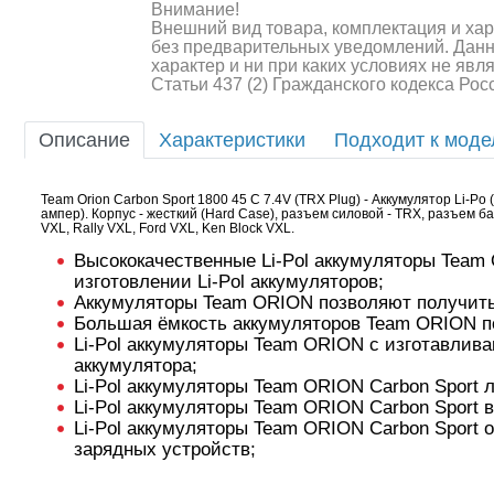
Внимание!
Внешний вид товара, комплектация и ха
без предварительных уведомлений. Дан
характер и ни при каких условиях не яв
Статьи 437 (2) Гражданского кодекса Ро
Описание
Характеристики
Подходит к мод
Team Orion Carbon Sport 1800 45 C 7.4V (TRX Plug) - Аккумулятор Li-P
ампер). Корпус - жесткий (Hard Case), разъем силовой - TRX, разъем 
Шоссейки/дрифт/р
VXL, Rally VXL, Ford VXL, Ken Block VXL.
Высококачественные Li-Pol аккумуляторы Team
изготовлении Li-Pol аккумуляторов;
Аккумуляторы Team ORION позволяют получить
Большая ёмкость аккумуляторов Team ORION по
Li-Pol аккумуляторы Team ORION c изготавлив
аккумулятора;
Li-Pol аккумуляторы Team ORION Carbon Sport л
Li-Pol аккумуляторы Team ORION Carbon Sport 
Li-Pol аккумуляторы Team ORION Carbon Spor
зарядных устройств;