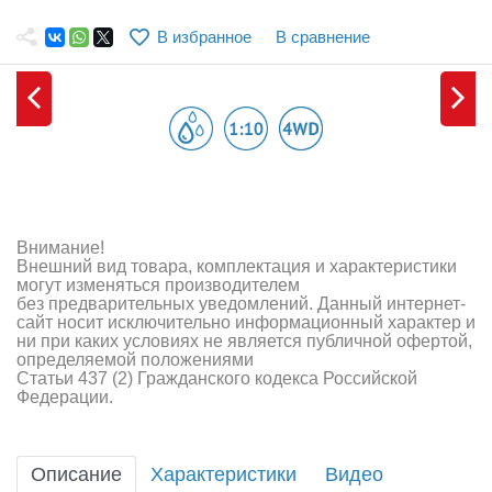
Самолеты
В избранное
В сравнение
Квадрокоптеры
Судомодели
Конструкторы
Аппаратура и электроника
Аккумуляторы и батарейки
Внимание!
Внешний вид товара, комплектация и характеристики
Зарядные устройства и блоки питания
могут изменяться производителем
без предварительных уведомлений. Данный интернет-
сайт носит исключительно информационный характер и
Двигатели
ни при каких условиях не является публичной офертой,
определяемой положениями
Технические жидкости
Статьи 437 (2) Гражданского кодекса Российской
Федерации.
Инструмент,измерительные приборы,расходники
Оптовая продажа запчастей для моделей
Описание
Характеристики
Видео