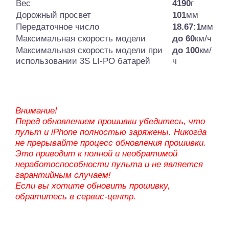
Вес
4190
г
Дорожный просвет
101
мм
Передаточное число
18.67:1
мм
Максимальная скорость модели
до 60
км/ч
Максимальная скорость модели при
до 100
км/
использовании 3S LI-PO батарей
ч
Внимание!
Перед обновлением прошивки убедитесь, что
пульт и iPhone полностью заряжены. Никогда
не прерывайте процесс обновления прошивки.
Это приводит к полной и необратимой
неработоспособности пульта и не является
гарантийным случаем!
Если вы хотите обновить прошивку,
обратитесь в сервис-центр.