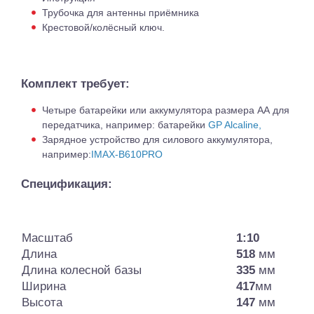
Трубочка для антенны приёмника
Крестовой/колёсный ключ.
Комплект требует:
Четыре батарейки или аккумулятора размера АА для
передатчика, например: батарейки
GP Alcaline,
Зарядное устройство для силового аккумулятора,
например:
IMAX-B610PRO
Спецификация:
Масштаб
1:10
Длина
518
мм
Длина колесной базы
335
мм
Ширина
417
мм
Высота
147
мм