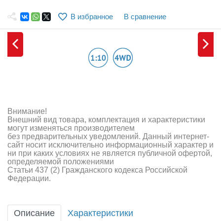
Самолеты
В избранное
В сравнение
Квадрокоптеры
Судомодели
Конструкторы
Аппаратура и электроника
Аккумуляторы и батарейки
Внимание!
Внешний вид товара, комплектация и характеристики
Зарядные устройства и блоки питания
могут изменяться производителем
без предварительных уведомлений. Данный интернет-
сайт носит исключительно информационный характер и
Двигатели
ни при каких условиях не является публичной офертой,
определяемой положениями
Технические жидкости
Статьи 437 (2) Гражданского кодекса Российской
Федерации.
Инструмент,измерительные приборы,расходники
Оптовая продажа запчастей для моделей
Описание
Характеристики