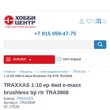
0
0
+7 915 059-47-75
КАТАЛОГ
ПРО ХОББИ
Главная
Машины
С электродвигателем
TRAXXAS
1:10 EP 4WD E-Maxx Brushless TQi RTR TRA3908
Автомодели
TRAXXAS 1:10 ep 4wd e-maxx
Запчасти и аксессуары
brushless tqi rtr TRA3908
Бренд:
TRAXXAS
Игрушки
Артикул: TRA3908
ID: 27639