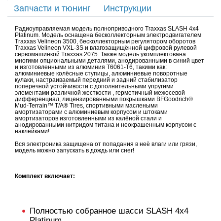
Запчасти и тюнинг
Инструкции
Радиоуправляемая модель полноприводного Traxxas SLASH 4x4
Platinum. Модель оснащена бесколлекторным электродвигателем
Traxxas Velineon 3500, бесколлекторным регулятором оборотов
Traxxas Velineon VXL-3S и влагозащищённой цифровой рулевой
сервомашинкой Traxxas 2075. Также модель укомплектована
многими опциональными деталями, анодированными в синий цвет
и изготовленными из алюминия T6061-T6, такими как:
алюминиевые колёсные ступицы, алюминиевые поворотные
кулаки, настраиваемый передний и задний стабилизатор
поперечной устойчивости с дополнительными упругими
элементами различной жесткости , герметичный межосевой
дифференциал, лицензированными покрышками BFGoodrich®
Mud-Terrain™ T/A® Tires, спортивными маслеными
амортизаторами с алюминиевым корпусом и штоками
амортизаторов изготовленными из калёной стали и
анодированными нитридом титана и неокрашенным корпусом с
наклейками!
Вся электроника защищена от попадания в неё влаги или грязи,
модель можно запускать в дождь или снег!
Комплект включает:
Полностью собранное шасси SLASH 4x4
Platinum