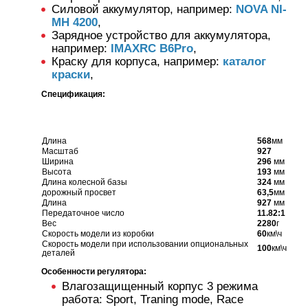
Силовой аккумулятор, например:
NOVA NI-
MH 4200
,
Зарядное устройство для аккумулятора,
например:
IMAXRC B6Pro
,
Краску для корпуса, например:
каталог
краски
,
Спецификация:
Длина
568
мм
Масштаб
927
Ширина
296
мм
Высота
193
мм
Длина колесной базы
324
мм
дорожный просвет
63,5
мм
Длина
927
мм
Передаточное число
11.82:1
Вес
2280
г
Скорость модели из коробки
60
км\ч
Скорость модели при использовании опциональных
100
км\ч
деталей
Особенности регулятора:
Влагозащищенный корпус 3 режима
работа: Sport, Traning mode, Race