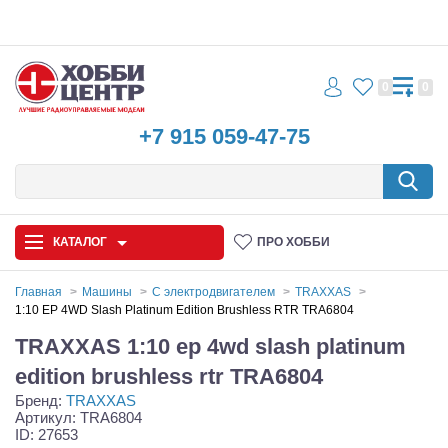
0
0
+7 915 059-47-75
КАТАЛОГ
ПРО ХОББИ
Главная
Машины
С электродвигателем
TRAXXAS
1:10 EP 4WD Slash Platinum Edition Brushless RTR TRA6804
Автомодели
TRAXXAS 1:10 ep 4wd slash platinum
Запчасти и аксессуары
edition brushless rtr TRA6804
Бренд:
TRAXXAS
Игрушки
Артикул: TRA6804
ID: 27653