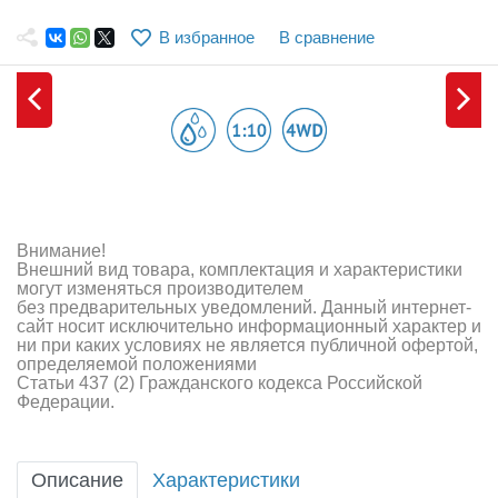
Самолеты
В избранное
В сравнение
Квадрокоптеры
Судомодели
Конструкторы
Аппаратура и электроника
Аккумуляторы и батарейки
Внимание!
Внешний вид товара, комплектация и характеристики
Зарядные устройства и блоки питания
могут изменяться производителем
без предварительных уведомлений. Данный интернет-
сайт носит исключительно информационный характер и
Двигатели
ни при каких условиях не является публичной офертой,
определяемой положениями
Технические жидкости
Статьи 437 (2) Гражданского кодекса Российской
Федерации.
Инструмент,измерительные приборы,расходники
Оптовая продажа запчастей для моделей
Описание
Характеристики