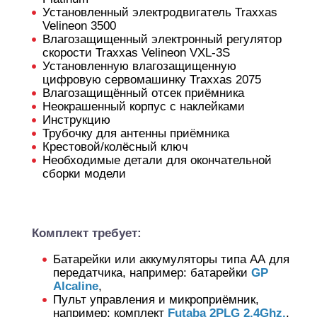
Установленный электродвигатель Traxxas
Velineon 3500
Влагозащищенный электронный регулятор
скорости Traxxas Velineon VXL-3S
Установленную влагозащищенную
цифровую сервомашинку Traxxas 2075
Влагозащищённый отсек приёмника
Неокрашенный корпус с наклейками
Инструкцию
Трубочку для антенны приёмника
Крестовой/колёсный ключ
Необходимые детали для окончательной
сборки модели
Комплект требует:
Батарейки или аккумуляторы типа АА для
передатчика, например: батарейки
GP
Alcaline
,
Пульт управления и микроприёмник,
например: комплект
Futaba 2PLG 2.4Ghz.
,