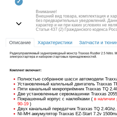
Квадрокоптеры
Судомодели
Внимание!
Внешний вид товара, комплектация и ха
без предварительных уведомлений. Дан
Конструкторы
характер и ни при каких условиях не яв
Статьи 437 (2) Гражданского кодекса Ро
Аппаратура и электроника
Описание
Характеристики
Запчасти и тюни
Аккумуляторы и батарейки
Радиоуправляемый заднеприводный монстр Traxxas Rustler 2.5 Nitro. 
Зарядные устройства и блоки
электростартера и набором стартовых принадлежностей.
питания
Комплект включает:
Двигатели
Полностью собранное шасси автомодели Traxxas 
Технические жидкости
Установленный калильный двигатель Traxxas TR
Пяти канальный микроприёмник Traxxas TQ 2.4G
Инструмент,измерительные
Две установленные сервомашинки Traxxas 205
приборы,расходники
Покрашенный корпус с наклейками (
в наличии 
90-19
)
Оптовая продажа запчастей
Двух канальный передатчик Traxxas TQ 2.4Ghz.
для моделей
NI-MH аккумулятор Traxxas EZ-Start 7.2v 1500m