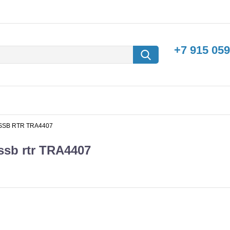
+7 915 059
 ASSB RTR TRA4407
ssb rtr TRA4407
борки
Машины с
электродвигателем