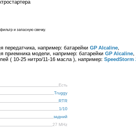
ктростартера
фильтр и запасную свечку.
ля передатчика, например: батарейки
GP Alcaline
,
ля приемника модели, например: батарейки
GP Alcaline
,
ей ( 10-25 нитро/11-16 масла ), например:
SpeedStorm 
Есть
Truggy
алли
Багги/трагги
Монс
RTR
1/10
задний
27 MHz