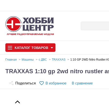
КАТАЛОГ
ТОВАРОВ
Главная
Машины
с ДВС
TRAXXAS
1:10 GP 2WD Nitro Rustler
Автомодели
TRAXXAS 1:10 gp 2wd nitro rustler a
Запчасти и аксессуары
Поделиться
В избранное
В сравнение
Игрушки
Автомодели для с
Самолеты