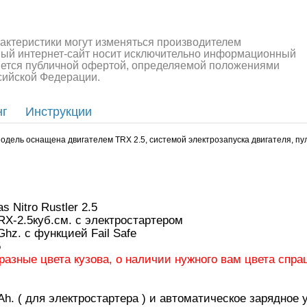
рактеристики могут изменяться производителем
ный интернет-сайт носит исключительно информационный
ляется публичной офертой, определяемой положениями
ссийской Федерации.
нг
Инструкции
Модель оснащена двигателем TRX 2.5, системой электрозапуска двигателя, пу
Nitro Rustler 2.5
X-2.5куб.см. с электростартером
hz. с функцией Fail Safe
5
разные цвета кузова, о наличии нужного вам цвета спра
Ah. ( для электростартера ) и автоматическое зарядное 