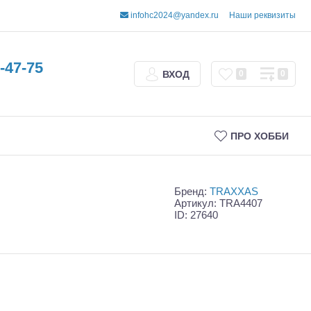
infohc2024@yandex.ru
Наши реквизиты
-47-75
ВХОД
0
0
ПРО ХОББИ
Бренд:
TRAXXAS
Артикул: TRA4407
ID: 27640
Трофи
Шорт-корсы