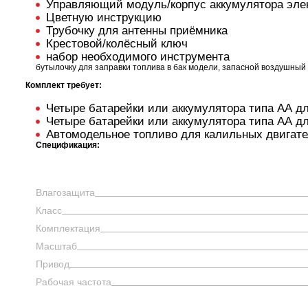
Управляющий модуль/корпус аккумулятора эле
Цветную инструкцию
Трубочку для антенны приёмника
Крестовой/колёсный ключ
набор необходимого инструмента
бутылочку для заправки топлива в бак модели, запасной воздушный 
Комплект требует:
Четыре батарейки или аккумулятора типа АА д
Четыре батарейки или аккумулятора типа АА д
Автомодельное топливо для калильных двигател
Спецификация:
Влагозащита
Класс
Шоссейки/дрифт/р
Комплектация
Масштаб
Привод
Рабочая частота