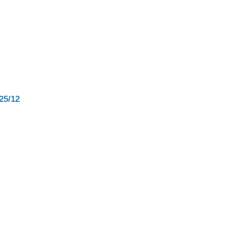
25/12
тр-траки
ДВС модели