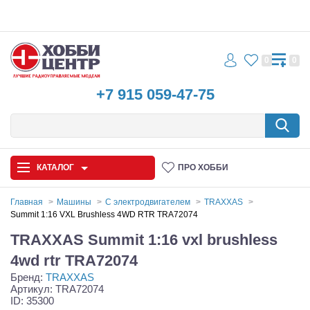
0
0
+7 915 059-47-75
КАТАЛОГ
ПРО ХОББИ
Главная
Машины
С электродвигателем
TRAXXAS
Summit 1:16 VXL Brushless 4WD RTR TRA72074
Автомодели
TRAXXAS Summit 1:16 vxl brushless
Запчасти и аксессуары
4wd rtr TRA72074
Бренд:
TRAXXAS
Игрушки
Артикул: TRA72074
ID: 35300