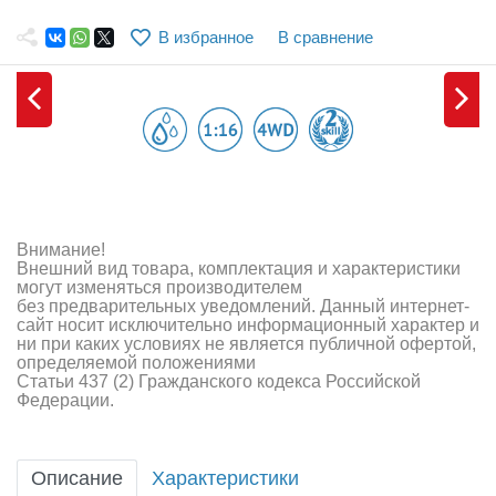
Самолеты
В избранное
В сравнение
Квадрокоптеры
Судомодели
Конструкторы
Аппаратура и электроника
Аккумуляторы и батарейки
Внимание!
Внешний вид товара, комплектация и характеристики
Зарядные устройства и блоки питания
могут изменяться производителем
без предварительных уведомлений. Данный интернет-
сайт носит исключительно информационный характер и
Двигатели
ни при каких условиях не является публичной офертой,
определяемой положениями
Технические жидкости
Статьи 437 (2) Гражданского кодекса Российской
Федерации.
Инструмент,измерительные приборы,расходники
Оптовая продажа запчастей для моделей
Описание
Характеристики