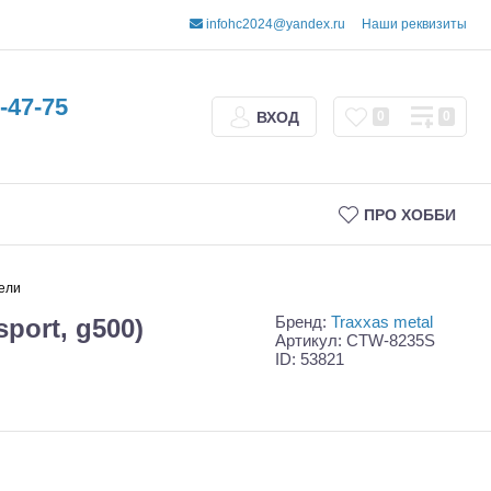
infohc2024@yandex.ru
Наши реквизиты
-47-75
ВХОД
0
0
ПРО ХОББИ
ели
Бренд:
Traxxas metal
port, g500)
Артикул: CTW-8235S
ID: 53821
Трофи
Шорт-корсы