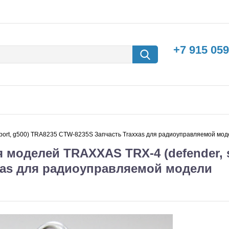
+7 915 059
port, g500) TRA8235 CTW-8235S Запчасть Traxxas для радиоуправляемой мод
моделей TRAXXAS TRX-4 (defender, s
xas для радиоуправляемой модели
борки
Машины с
электродвигателем