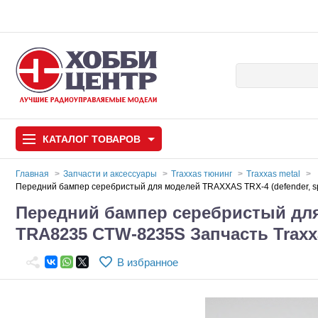
КАТАЛОГ
ТОВАРОВ
Главная
Запчасти и аксессуары
Traxxas тюнинг
Traxxas metal
Передний бампер серебристый для моделей TRAXXAS TRX-4 (defender, s
Автомодели
Передний бампер серебристый для 
TRA8235 CTW-8235S Запчасть Trax
Запчасти и аксессуары
Игрушки
В избранное
Автомодели для с
Самолеты