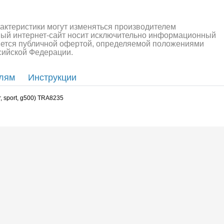
алли
Багги/трагги
Монс
рактеристики могут изменяться производителем
ный интернет-сайт носит исключительно информационный
ляется публичной офертой, определяемой положениями
ссийской Федерации.
елям
Инструкции
 sport, g500) TRA8235