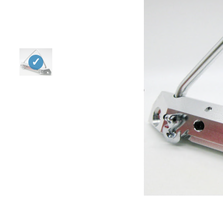
Квадрокоптеры
Судомодели
Конструкторы
Аппаратура и электроника
Аккумуляторы и батарейки
Зарядные устройства и блоки
питания
Двигатели
Технические жидкости
Инструмент,измерительные
приборы,расходники
Оптовая продажа запчастей
для моделей