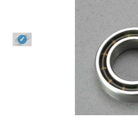
Квадрокоптеры
Судомодели
Конструкторы
Аппаратура и электроника
Аккумуляторы и батарейки
Зарядные устройства и блоки
питания
Двигатели
Технические жидкости
Инструмент,измерительные
приборы,расходники
Оптовая продажа запчастей
для моделей