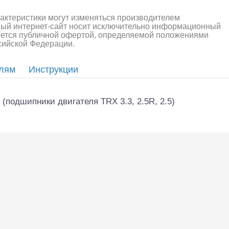
алли
Багги/трагги
Монс
рактеристики могут изменяться производителем
ный интернет-сайт носит исключительно информационный
ляется публичной офертой, определяемой положениями
ссийской Федерации.
елям
Инструкции
(подшипники двигателя TRX 3.3, 2.5R, 2.5)