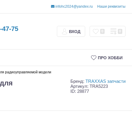
infohc2024@yandex.ru
Наши реквизиты
-47-75
ВХОД
0
0
ПРО ХОББИ
 для радиоуправляемой модели
Бренд:
TRAXXAS запчасти
 для
Артикул: TRA5223
ID: 28877
Трофи
Шорт-корсы