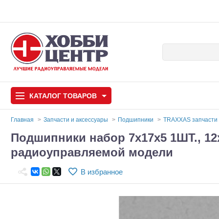
КАТАЛОГ
ТОВАРОВ
Главная
Запчасти и аксессуары
Подшипники
TRAXXAS запчасти
Подшипники набор 7х17х5 1ШТ., 12
Автомодели
радиоуправляемой модели
Запчасти и аксессуары
В избранное
Игрушки
Автомодели для с
Самолеты