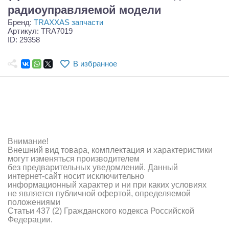
Самолеты
радиоуправляемой модели
Бренд:
TRAXXAS запчасти
Квадрокоптеры
Артикул: TRA7019
ID: 29358
Судомодели
В избранное
Конструкторы
Аппаратура и электроника
Аккумуляторы и батарейки
Зарядные устройства и блоки питания
Внимание!
Внешний вид товара, комплектация и характеристики
Двигатели
могут изменяться производителем
без предварительных уведомлений. Данный
Технические жидкости
интернет-сайт носит исключительно
информационный характер и ни при каких условиях
не является публичной офертой, определяемой
Инструмент,измерительные приборы,расходники
положениями
Статьи 437 (2) Гражданского кодекса Российской
Оптовая продажа запчастей для моделей
Федерации.