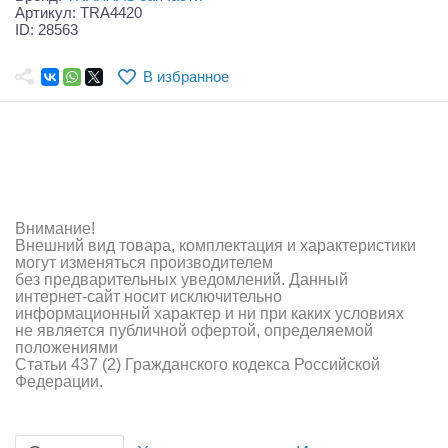
Самолеты
Артикул: TRA4420
ID: 28563
Квадрокоптеры
В избранное
Судомодели
Конструкторы
Аппаратура и электроника
Аккумуляторы и батарейки
Внимание!
Внешний вид товара, комплектация и характеристики
Зарядные устройства и блоки питания
могут изменяться производителем
без предварительных уведомлений. Данный
интернет-сайт носит исключительно
Двигатели
информационный характер и ни при каких условиях
не является публичной офертой, определяемой
Технические жидкости
положениями
Статьи 437 (2) Гражданского кодекса Российской
Федерации.
Инструмент,измерительные приборы,расходники
Оптовая продажа запчастей для моделей