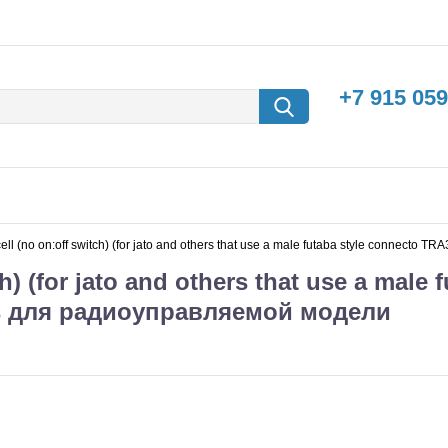
+7 915 059
-cell (no on:off switch) (for jato and others that use a male futaba style conne
h) (for jato and others that use a male f
as для радиоуправляемой модели
борки
Машины с
электродвигателем