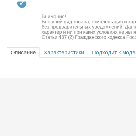
Квадрокоптеры
Судомодели
Внимание!
Внешний вид товара, комплектация и ха
Конструкторы
без предварительных уведомлений. Дан
характер и ни при каких условиях не яв
Статьи 437 (2) Гражданского кодекса Ро
Аппаратура и электроника
Аккумуляторы и батарейки
Описание
Характеристики
Подходит к мод
Зарядные устройства и блоки
питания
Двигатели
Технические жидкости
Шоссейки/дрифт/р
Инструмент,измерительные
приборы,расходники
Оптовая продажа запчастей
для моделей