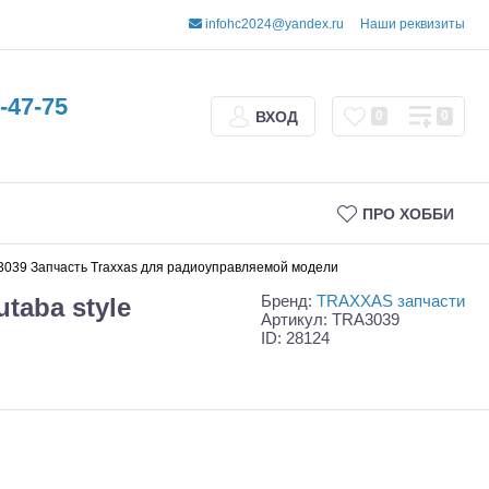
infohc2024@yandex.ru
Наши реквизиты
-47-75
ВХОД
0
0
ПРО ХОББИ
cto TRA3039 Запчасть Traxxas для радиоуправляемой модели
Бренд:
TRAXXAS запчасти
utaba style
Артикул: TRA3039
ID: 28124
Трофи
Шорт-корсы