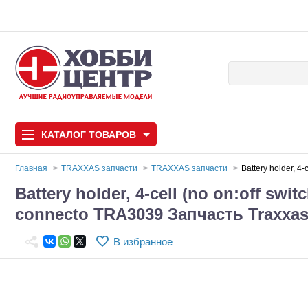
КАТАЛОГ
ТОВАРОВ
Главная
TRAXXAS запчасти
TRAXXAS запчасти
Battery holder, 4
Battery holder, 4-cell (no on:off switc
Автомодели
connecto TRA3039 Запчасть Traxx
Запчасти и аксессуары
В избранное
Игрушки
Автомодели для с
Самолеты