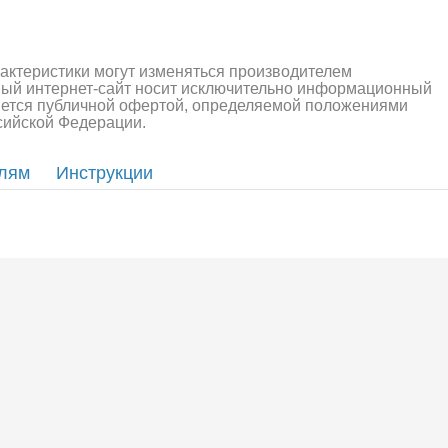
рактеристики могут изменяться производителем
ный интернет-сайт носит исключительно информационный
ляется публичной офертой, определяемой положениями
ссийской Федерации.
елям
Инструкции
алли
Багги/трагги
Монс