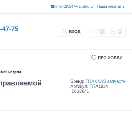
infohc2024@yandex.ru
Наши реквизиты
-47-75
ВХОД
0
0
ПРО ХОББИ
яемой модели
Бренд:
TRAXXAS запчасти
управляемой
Артикул: TRA1834
ID: 27841
Трофи
Шорт-корсы