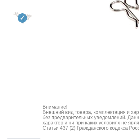
Квадрокоптеры
Судомодели
Конструкторы
Аппаратура и электроника
Аккумуляторы и батарейки
Зарядные устройства и блоки
питания
Двигатели
Технические жидкости
Внимание!
Инструмент,измерительные
Внешний вид товара, комплектация и ха
приборы,расходники
без предварительных уведомлений. Дан
характер и ни при каких условиях не яв
Статьи 437 (2) Гражданского кодекса Ро
Оптовая продажа запчастей
Шоссейки/дрифт/р
для моделей