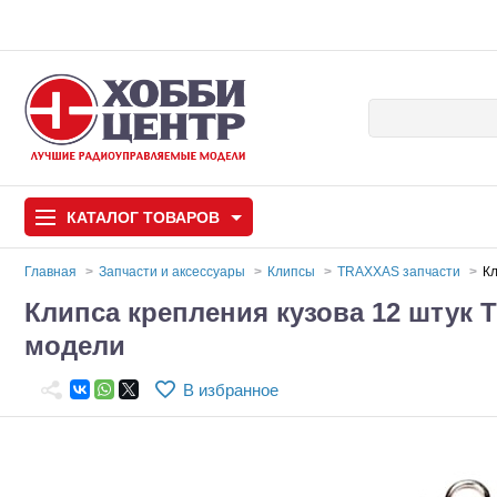
КАТАЛОГ
ТОВАРОВ
Главная
Запчасти и аксессуары
Клипсы
TRAXXAS запчасти
Кл
Клипса крепления кузова 12 штук 
Автомодели
модели
Запчасти и аксессуары
В избранное
Игрушки
Автомодели для с
Самолеты