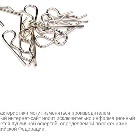
рактеристики могут изменяться производителем
ный интернет-сайт носит исключительно информационный
ляется публичной офертой, определяемой положениями
ссийской Федерации.
алли
Багги/трагги
Монс