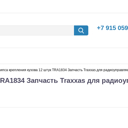
+7 915 059
ипса крепления кузова 12 штук TRA1834 Запчасть Traxxas для радиоуправл
TRA1834 Запчасть Traxxas для радио
борки
Машины с
электродвигателем