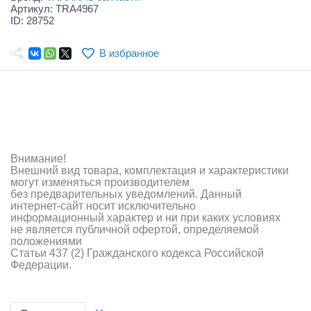
Самолеты
Артикул: TRA4967
ID: 28752
Квадрокоптеры
В избранное
Судомодели
Конструкторы
Аппаратура и электроника
Аккумуляторы и батарейки
Внимание!
Внешний вид товара, комплектация и характеристики
Зарядные устройства и блоки питания
могут изменяться производителем
без предварительных уведомлений. Данный
интернет-сайт носит исключительно
Двигатели
информационный характер и ни при каких условиях
не является публичной офертой, определяемой
Технические жидкости
положениями
Статьи 437 (2) Гражданского кодекса Российской
Федерации.
Инструмент,измерительные приборы,расходники
Оптовая продажа запчастей для моделей