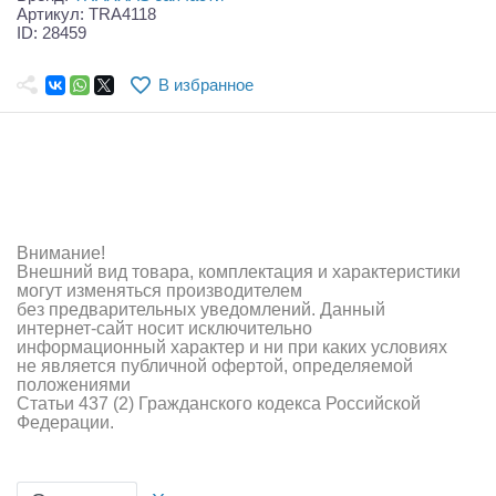
Самолеты
Артикул: TRA4118
ID: 28459
Квадрокоптеры
В избранное
Судомодели
Конструкторы
Аппаратура и электроника
Аккумуляторы и батарейки
Внимание!
Внешний вид товара, комплектация и характеристики
Зарядные устройства и блоки питания
могут изменяться производителем
без предварительных уведомлений. Данный
интернет-сайт носит исключительно
Двигатели
информационный характер и ни при каких условиях
не является публичной офертой, определяемой
Технические жидкости
положениями
Статьи 437 (2) Гражданского кодекса Российской
Федерации.
Инструмент,измерительные приборы,расходники
Оптовая продажа запчастей для моделей