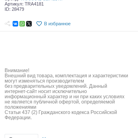
Самолеты
Артикул: TRA4181
ID: 28479
Квадрокоптеры
В избранное
Судомодели
Конструкторы
Аппаратура и электроника
Аккумуляторы и батарейки
Внимание!
Внешний вид товара, комплектация и характеристики
Зарядные устройства и блоки питания
могут изменяться производителем
без предварительных уведомлений. Данный
интернет-сайт носит исключительно
Двигатели
информационный характер и ни при каких условиях
не является публичной офертой, определяемой
Технические жидкости
положениями
Статьи 437 (2) Гражданского кодекса Российской
Федерации.
Инструмент,измерительные приборы,расходники
Оптовая продажа запчастей для моделей