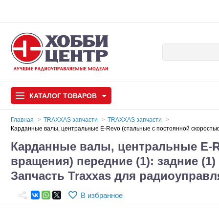
КАТАЛОГ
ТОВАРОВ
Главная
TRAXXAS запчасти
TRAXXAS запчасти
Карданные валы, центральные E-Revo (стальные с постоянной скоростью
Автомодели
Карданные валы, центральные E-R
вращения) передние (1): задние (1
Запчасти и аксессуары
Запчасть Traxxas для радиоуправ
Игрушки
Автомодели для с
В избранное
Самолеты