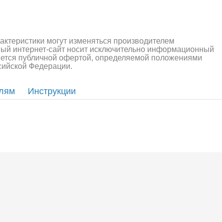
алли
Багги/трагги
Монс
рактеристики могут изменяться производителем
ный интернет-сайт носит исключительно информационный
ляется публичной офертой, определяемой положениями
ссийской Федерации.
елям
Инструкции