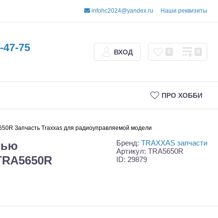
infohc2024@yandex.ru
Наши реквизиты
-47-75
ВХОД
0
0
ПРО ХОББИ
5650R Запчасть Traxxas для радиоуправляемой модели
Бренд:
TRAXXAS запчасти
тью
Артикул: TRA5650R
 TRA5650R
ID: 29879
Трофи
Шорт-корсы