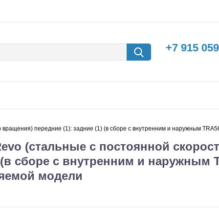
+7 915 059
 вращения) передние (1): задние (1) (в сборе с внутренним и наружным TRA
evo (стальные с постоянной скорос
) (в сборе с внутренним и наружным
ляемой модели
борки
Машины с
электродвигателем