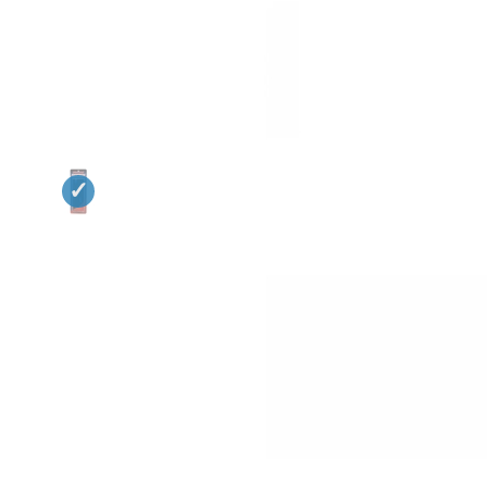
Квадрокоптеры
Судомодели
Конструкторы
Аппаратура и электроника
Аккумуляторы и батарейки
Зарядные устройства и блоки
питания
Двигатели
Технические жидкости
Инструмент,измерительные
приборы,расходники
Оптовая продажа запчастей
для моделей