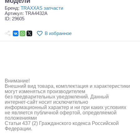
модели
Самолеты
Бренд:
TRAXXAS запчасти
Артикул: TRA4432A
Квадрокоптеры
ID: 29605
Судомодели
В избранное
Конструкторы
Аппаратура и электроника
Аккумуляторы и батарейки
Внимание!
Зарядные устройства и блоки питания
Внешний вид товара, комплектация и характеристики
могут изменяться производителем
Двигатели
без предварительных уведомлений. Данный
интернет-сайт носит исключительно
Технические жидкости
информационный характер и ни при каких условиях
не является публичной офертой, определяемой
положениями
Инструмент,измерительные приборы,расходники
Статьи 437 (2) Гражданского кодекса Российской
Федерации.
Оптовая продажа запчастей для моделей