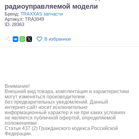
Самолеты
радиоуправляемой модели
Бренд:
TRAXXAS запчасти
Квадрокоптеры
Артикул: TRA3949
ID: 28363
Судомодели
В избранное
Конструкторы
Аппаратура и электроника
Аккумуляторы и батарейки
Зарядные устройства и блоки питания
Внимание!
Внешний вид товара, комплектация и характеристики
Двигатели
могут изменяться производителем
без предварительных уведомлений. Данный
Технические жидкости
интернет-сайт носит исключительно
информационный характер и ни при каких условиях
не является публичной офертой, определяемой
Инструмент,измерительные приборы,расходники
положениями
Статьи 437 (2) Гражданского кодекса Российской
Оптовая продажа запчастей для моделей
Федерации.