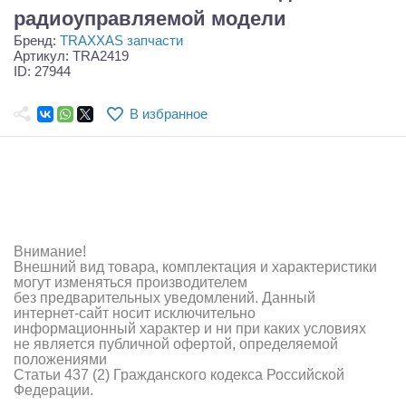
Самолеты
радиоуправляемой модели
Бренд:
TRAXXAS запчасти
Квадрокоптеры
Артикул: TRA2419
ID: 27944
Судомодели
В избранное
Конструкторы
Аппаратура и электроника
Аккумуляторы и батарейки
Зарядные устройства и блоки питания
Внимание!
Внешний вид товара, комплектация и характеристики
Двигатели
могут изменяться производителем
без предварительных уведомлений. Данный
Технические жидкости
интернет-сайт носит исключительно
информационный характер и ни при каких условиях
не является публичной офертой, определяемой
Инструмент,измерительные приборы,расходники
положениями
Статьи 437 (2) Гражданского кодекса Российской
Оптовая продажа запчастей для моделей
Федерации.