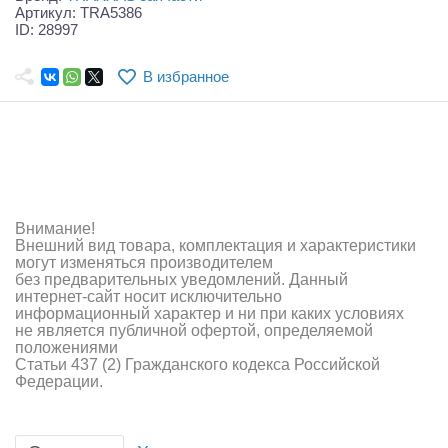
Самолеты
Артикул: TRA5386
ID: 28997
Квадрокоптеры
В избранное
Судомодели
Конструкторы
Аппаратура и электроника
Аккумуляторы и батарейки
Внимание!
Внешний вид товара, комплектация и характеристики
Зарядные устройства и блоки питания
могут изменяться производителем
без предварительных уведомлений. Данный
интернет-сайт носит исключительно
Двигатели
информационный характер и ни при каких условиях
не является публичной офертой, определяемой
Технические жидкости
положениями
Статьи 437 (2) Гражданского кодекса Российской
Федерации.
Инструмент,измерительные приборы,расходники
Оптовая продажа запчастей для моделей