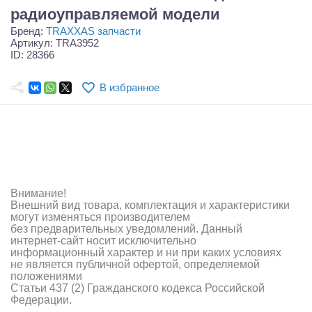
Самолеты
радиоуправляемой модели
Бренд:
TRAXXAS запчасти
Квадрокоптеры
Артикул: TRA3952
ID: 28366
Судомодели
В избранное
Конструкторы
Аппаратура и электроника
Аккумуляторы и батарейки
Зарядные устройства и блоки питания
Внимание!
Внешний вид товара, комплектация и характеристики
Двигатели
могут изменяться производителем
без предварительных уведомлений. Данный
Технические жидкости
интернет-сайт носит исключительно
информационный характер и ни при каких условиях
не является публичной офертой, определяемой
Инструмент,измерительные приборы,расходники
положениями
Статьи 437 (2) Гражданского кодекса Российской
Оптовая продажа запчастей для моделей
Федерации.