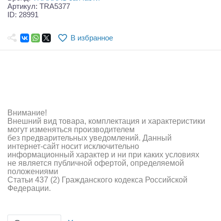
Самолеты
Артикул: TRA5377
ID: 28991
Квадрокоптеры
В избранное
Судомодели
Конструкторы
Аппаратура и электроника
Аккумуляторы и батарейки
Внимание!
Внешний вид товара, комплектация и характеристики
Зарядные устройства и блоки питания
могут изменяться производителем
без предварительных уведомлений. Данный
интернет-сайт носит исключительно
Двигатели
информационный характер и ни при каких условиях
не является публичной офертой, определяемой
Технические жидкости
положениями
Статьи 437 (2) Гражданского кодекса Российской
Федерации.
Инструмент,измерительные приборы,расходники
Оптовая продажа запчастей для моделей