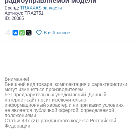
радиоуправляемой модели
Самолеты
Бренд:
TRAXXAS запчасти
Артикул: TRA2751
Квадрокоптеры
ID: 28085
Судомодели
В избранное
Конструкторы
Аппаратура и электроника
Аккумуляторы и батарейки
Внимание!
Зарядные устройства и блоки питания
Внешний вид товара, комплектация и характеристики
могут изменяться производителем
Двигатели
без предварительных уведомлений. Данный
интернет-сайт носит исключительно
Технические жидкости
информационный характер и ни при каких условиях
не является публичной офертой, определяемой
положениями
Инструмент,измерительные приборы,расходники
Статьи 437 (2) Гражданского кодекса Российской
Федерации.
Оптовая продажа запчастей для моделей