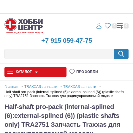
0
0
+7 915 059-47-75
КАТАЛОГ
ПРО ХОББИ
Главная
TRAXXAS запчасти
TRAXXAS запчасти
Half-shaft pro-pack (internal-splined (6):external-splined (6)) (plastic shafts
only) TRA2751 Запчасть Traxxas для радиоуправляемой модели
Автомодели
Half-shaft pro-pack (internal-splined
Запчасти и аксессуары
(6):external-splined (6)) (plastic shafts
Игрушки
only) TRA2751 Запчасть Traxxas для