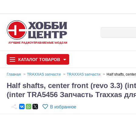
КАТАЛОГ
ТОВАРОВ
Главная
TRAXXAS запчасти
TRAXXAS запчасти
Half shafts, cent
Half shafts, center front (revo 3.3) (in
Автомодели
(inter TRA5456 Запчасть Traxxas 
Запчасти и аксессуары
В избранное
Игрушки
Автомодели для с
Самолеты