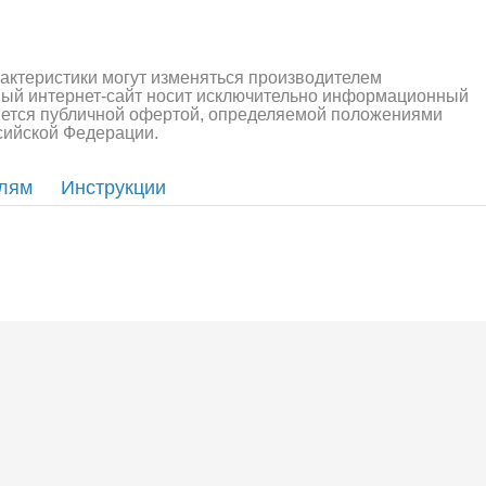
рактеристики могут изменяться производителем
ный интернет-сайт носит исключительно информационный
ляется публичной офертой, определяемой положениями
ссийской Федерации.
елям
Инструкции
алли
Багги/трагги
Монс