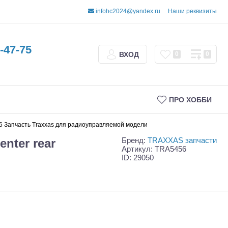
infohc2024@yandex.ru
Наши реквизиты
-47-75
ВХОД
0
0
ПРО ХОББИ
r TRA5456 Запчасть Traxxas для радиоуправляемой модели
Бренд:
TRAXXAS запчасти
center rear
Артикул: TRA5456
ID: 29050
Трофи
Шорт-корсы