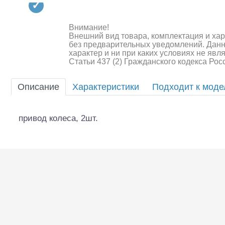
Квадрокоптеры
Судомодели
Внимание!
Внешний вид товара, комплектация и ха
Конструкторы
без предварительных уведомлений. Дан
характер и ни при каких условиях не яв
Статьи 437 (2) Гражданского кодекса Ро
Аппаратура и электроника
Аккумуляторы и батарейки
Описание
Характеристики
Подходит к мод
Зарядные устройства и блоки
питания
привод колеса, 2шт.
Двигатели
Технические жидкости
Шоссейки/дрифт/р
Инструмент,измерительные
приборы,расходники
Оптовая продажа запчастей
для моделей