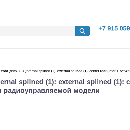
+7 915 059
er front (revo 3.3) (internal splined (1): external splined (1): center rear (inte
ternal splined (1): external splined (1): 
для радиоуправляемой модели
борки
Машины с
электродвигателем