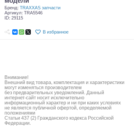
модели
Самолеты
Бренд:
TRAXXAS запчасти
Артикул: TRA5546
Квадрокоптеры
ID: 29115
Судомодели
В избранное
Конструкторы
Аппаратура и электроника
Аккумуляторы и батарейки
Внимание!
Зарядные устройства и блоки питания
Внешний вид товара, комплектация и характеристики
могут изменяться производителем
Двигатели
без предварительных уведомлений. Данный
интернет-сайт носит исключительно
Технические жидкости
информационный характер и ни при каких условиях
не является публичной офертой, определяемой
положениями
Инструмент,измерительные приборы,расходники
Статьи 437 (2) Гражданского кодекса Российской
Федерации.
Оптовая продажа запчастей для моделей