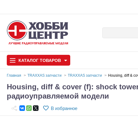
КАТАЛОГ
ТОВАРОВ
Главная
TRAXXAS запчасти
TRAXXAS запчасти
Housing, diff & 
Housing, diff & cover (f): shock tow
Автомодели
радиоуправляемой модели
Запчасти и аксессуары
В избранное
Игрушки
Автомодели для с
Самолеты