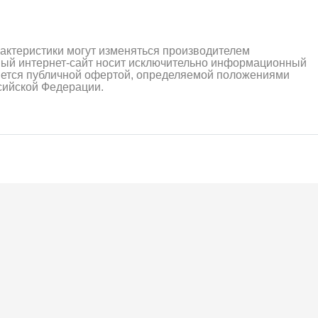
рактеристики могут изменяться производителем
ный интернет-сайт носит исключительно информационный
ляется публичной офертой, определяемой положениями
ссийской Федерации.
алли
Багги/трагги
Монс