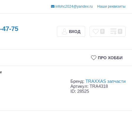
infohc2024@yandex.ru
Наши реквизиты
-47-75
ВХОД
0
0
ПРО ХОББИ
ли
Бренд:
TRAXXAS запчасти
Артикул: TRA4318
ID: 28525
Трофи
Шорт-корсы