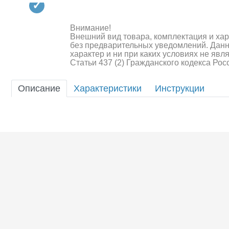
Квадрокоптеры
Судомодели
Внимание!
Внешний вид товара, комплектация и ха
Конструкторы
без предварительных уведомлений. Дан
характер и ни при каких условиях не яв
Статьи 437 (2) Гражданского кодекса Ро
Аппаратура и электроника
Аккумуляторы и батарейки
Описание
Характеристики
Инструкции
Зарядные устройства и блоки
питания
Двигатели
Технические жидкости
Шоссейки/дрифт/р
Инструмент,измерительные
приборы,расходники
Оптовая продажа запчастей
для моделей