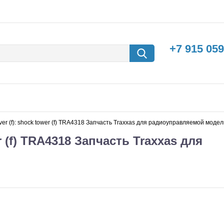
+7 915 059
cover (f): shock tower (f) TRA4318 Запчасть Traxxas для радиоуправляемой моде
er (f) TRA4318 Запчасть Traxxas для
борки
Машины с
электродвигателем