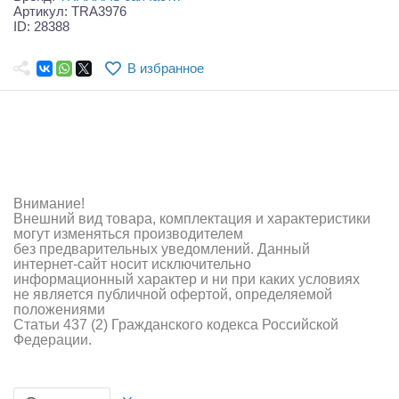
Самолеты
Артикул: TRA3976
ID: 28388
Квадрокоптеры
В избранное
Судомодели
Конструкторы
Аппаратура и электроника
Аккумуляторы и батарейки
Внимание!
Внешний вид товара, комплектация и характеристики
Зарядные устройства и блоки питания
могут изменяться производителем
без предварительных уведомлений. Данный
интернет-сайт носит исключительно
Двигатели
информационный характер и ни при каких условиях
не является публичной офертой, определяемой
Технические жидкости
положениями
Статьи 437 (2) Гражданского кодекса Российской
Федерации.
Инструмент,измерительные приборы,расходники
Оптовая продажа запчастей для моделей