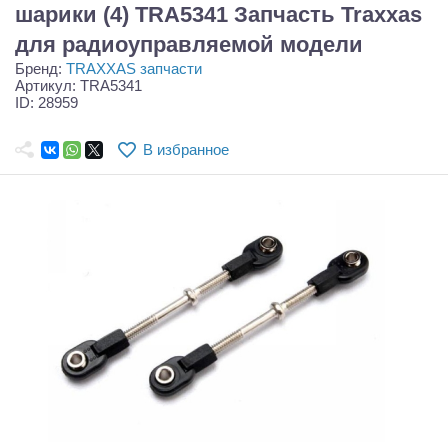
Самолеты
шарики (4) TRA5341 Запчасть Traxxas
для радиоуправляемой модели
Квадрокоптеры
Бренд:
TRAXXAS запчасти
Артикул: TRA5341
Судомодели
ID: 28959
Конструкторы
В избранное
Аппаратура и электроника
Аккумуляторы и батарейки
Зарядные устройства и блоки питания
Двигатели
Технические жидкости
Инструмент,измерительные приборы,расходники
Оптовая продажа запчастей для моделей