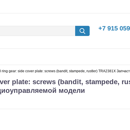
+7 915 059
eel ring gear: side cover plate: screws (bandit, stampede, rustler) TRA2381X За
over plate: screws (bandit, stampede, rus
адиоуправляемой модели
борки
Машины с
электродвигателем