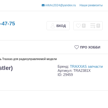
infohc2024@yandex.ru
Наши реквизиты
-47-75
ВХОД
0
0
ПРО ХОББИ
пчасть Traxxas для радиоуправляемой модели
Бренд:
TRAXXAS запчасти
tler)
Артикул: TRA2381X
ID: 29459
Трофи
Шорт-корсы