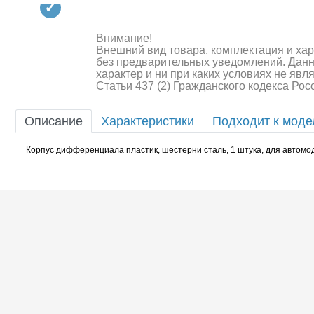
Квадрокоптеры
Судомодели
Внимание!
Внешний вид товара, комплектация и ха
Конструкторы
без предварительных уведомлений. Дан
характер и ни при каких условиях не яв
Статьи 437 (2) Гражданского кодекса Ро
Аппаратура и электроника
Аккумуляторы и батарейки
Описание
Характеристики
Подходит к мод
Зарядные устройства и блоки
Корпус дифференциала пластик, шестерни сталь, 1 штука, для авто
питания
Двигатели
Технические жидкости
Шоссейки/дрифт/р
Инструмент,измерительные
приборы,расходники
Оптовая продажа запчастей
для моделей