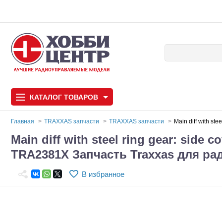
КАТАЛОГ
ТОВАРОВ
Главная
TRAXXAS запчасти
TRAXXAS запчасти
Main diff with st
Main diff with steel ring gear: side c
Автомодели
TRA2381X Запчасть Traxxas для р
Запчасти и аксессуары
В избранное
Игрушки
Автомодели для с
Самолеты