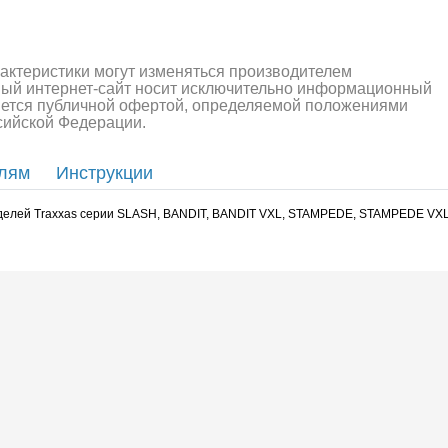
рактеристики могут изменяться производителем
ный интернет-сайт носит исключительно информационный
ляется публичной офертой, определяемой положениями
ссийской Федерации.
елям
Инструкции
моделей Traxxas серии SLASH, BANDIT, BANDIT VXL, STAMPEDE, STAMPEDE VX
алли
Багги/трагги
Монс