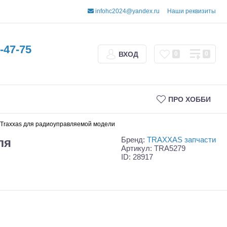
infohc2024@yandex.ru
Наши реквизиты
-47-75
ВХОД
0
0
ПРО ХОББИ
сть Traxxas для радиоуправляемой модели
Бренд:
TRAXXAS запчасти
ля
Артикул: TRA5279
ID: 28917
Трофи
Шорт-корсы