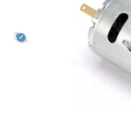
Квадрокоптеры
Судомодели
Конструкторы
Аппаратура и электроника
Аккумуляторы и батарейки
Зарядные устройства и блоки
питания
Двигатели
Технические жидкости
Инструмент,измерительные
приборы,расходники
Оптовая продажа запчастей
для моделей