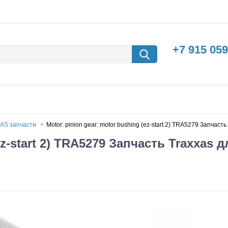
+7 915 059
AS запчасти
Motor: pinion gear: motor bushing (ez-start 2) TRA5279 Запча
ez-start 2) TRA5279 Запчасть Traxxas д
борки
Машины с
электродвигателем