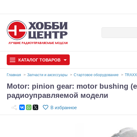
КАТАЛОГ
ТОВАРОВ
Главная
Запчасти и аксессуары
Стартовое оборудование
TRAXX
Motor: pinion gear: motor bushing (
Автомодели
радиоуправляемой модели
Запчасти и аксессуары
В избранное
Игрушки
Автомодели для с
Самолеты