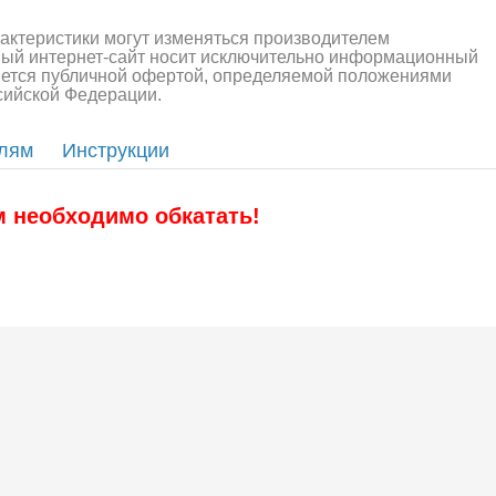
рактеристики могут изменяться производителем
алли
Багги/трагги
Монс
ный интернет-сайт носит исключительно информационный
ляется публичной офертой, определяемой положениями
ссийской Федерации.
елям
Инструкции
м необходимо обкатать!