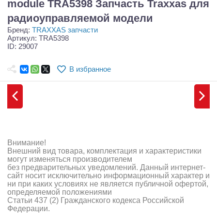
module TRA5398 Запчасть Traxxas для
Самолеты
радиоуправляемой модели
Квадрокоптеры
Бренд:
TRAXXAS запчасти
Артикул: TRA5398
Судомодели
ID: 29007
Конструкторы
В избранное
Аппаратура и электроника
Аккумуляторы и батарейки
Зарядные устройства и блоки питания
Внимание!
Двигатели
Внешний вид товара, комплектация и характеристики
могут изменяться производителем
Технические жидкости
без предварительных уведомлений. Данный интернет-
сайт носит исключительно информационный характер и
ни при каких условиях не является публичной офертой,
Инструмент,измерительные приборы,расходники
определяемой положениями
Статьи 437 (2) Гражданского кодекса Российской
Оптовая продажа запчастей для моделей
Федерации.