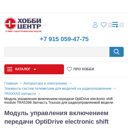
0
0
+7 915 059-47-75
КАТАЛОГ
ПРО ХОББИ
Главная
Аппаратура и электроника
Элементы систем телеметрии для моделей на радиоуправлении
Автомодели
TRAXXAS запчасти
Модуль управления включением передачи OptiDrive electronic shift
module TRA5398 Запчасть Traxxas для радиоуправляемой модели
Запчасти и аксессуары
Модуль управления включением
Игрушки
передачи OptiDrive electronic shift