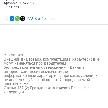
Самолеты
Артикул: TRA4997
ID: 28779
Квадрокоптеры
В избранное
Судомодели
Конструкторы
Аппаратура и электроника
Аккумуляторы и батарейки
Внимание!
Внешний вид товара, комплектация и характеристики
Зарядные устройства и блоки питания
могут изменяться производителем
без предварительных уведомлений. Данный
интернет-сайт носит исключительно
Двигатели
информационный характер и ни при каких условиях
не является публичной офертой, определяемой
Технические жидкости
положениями
Статьи 437 (2) Гражданского кодекса Российской
Федерации.
Инструмент,измерительные приборы,расходники
Оптовая продажа запчастей для моделей