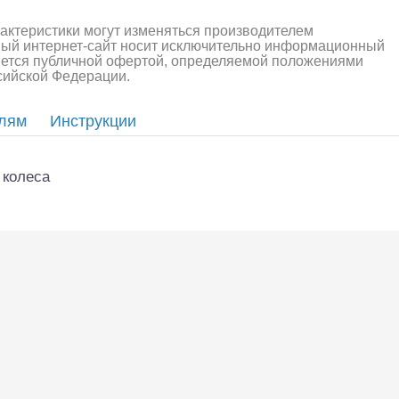
алли
Багги/трагги
Монс
рактеристики могут изменяться производителем
ный интернет-сайт носит исключительно информационный
ляется публичной офертой, определяемой положениями
ссийской Федерации.
елям
Инструкции
 колеса