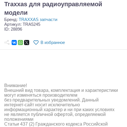
Самолеты
Traxxas для радиоуправляемой
модели
Квадрокоптеры
Бренд:
TRAXXAS запчасти
Артикул: TRA5245
Судомодели
ID: 28896
Конструкторы
В избранное
Аппаратура и электроника
Аккумуляторы и батарейки
Зарядные устройства и блоки питания
Двигатели
Внимание!
Внешний вид товара, комплектация и характеристики
могут изменяться производителем
Технические жидкости
без предварительных уведомлений. Данный
интернет-сайт носит исключительно
Инструмент,измерительные приборы,расходники
информационный характер и ни при каких условиях
не является публичной офертой, определяемой
положениями
Оптовая продажа запчастей для моделей
Статьи 437 (2) Гражданского кодекса Российской