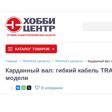
КАТАЛОГ
ТОВАРОВ
Главная
TRAXXAS запчасти
TRAXXAS запчасти
Карданный вал: 
Карданный вал: гибкий кабель TRA
Автомодели
модели
Запчасти и аксессуары
В избранное
Игрушки
Автомодели для с
Самолеты