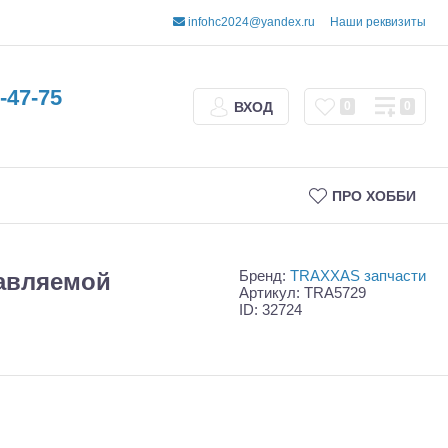
infohc2024@yandex.ru
Наши реквизиты
-47-75
ВХОД
0
0
ПРО ХОББИ
Бренд:
TRAXXAS запчасти
равляемой
Артикул: TRA5729
ID: 32724
Трофи
Шорт-корсы