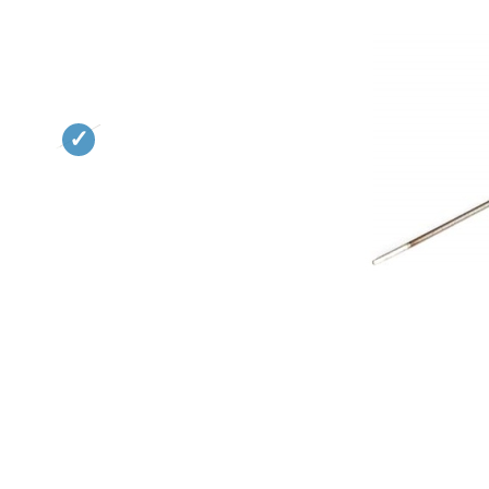
Квадрокоптеры
Судомодели
Конструкторы
Аппаратура и электроника
Аккумуляторы и батарейки
Зарядные устройства и блоки
питания
Двигатели
Технические жидкости
Инструмент,измерительные
приборы,расходники
Оптовая продажа запчастей
для моделей