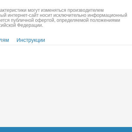
алли
Багги/трагги
Монс
рактеристики могут изменяться производителем
ный интернет-сайт носит исключительно информационный
ляется публичной офертой, определяемой положениями
ссийской Федерации.
елям
Инструкции