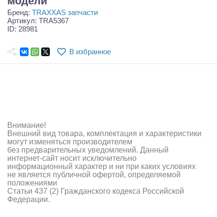
модели
Самолеты
Бренд:
TRAXXAS запчасти
Артикул: TRA5367
Квадрокоптеры
ID: 28981
Судомодели
В избранное
Конструкторы
Аппаратура и электроника
Аккумуляторы и батарейки
Внимание!
Зарядные устройства и блоки питания
Внешний вид товара, комплектация и характеристики
могут изменяться производителем
Двигатели
без предварительных уведомлений. Данный
интернет-сайт носит исключительно
Технические жидкости
информационный характер и ни при каких условиях
не является публичной офертой, определяемой
положениями
Инструмент,измерительные приборы,расходники
Статьи 437 (2) Гражданского кодекса Российской
Федерации.
Оптовая продажа запчастей для моделей