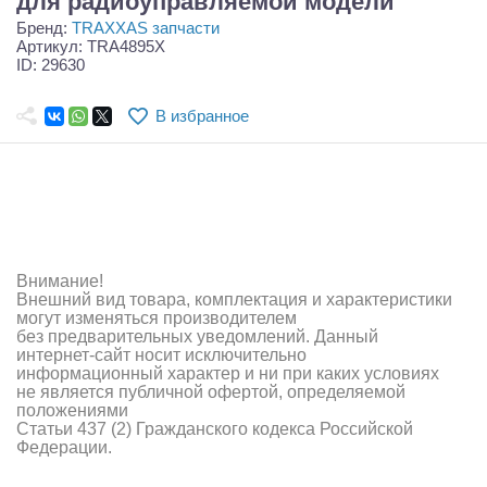
для радиоуправляемой модели
Самолеты
Бренд:
TRAXXAS запчасти
Артикул: TRA4895X
Квадрокоптеры
ID: 29630
Судомодели
В избранное
Конструкторы
Аппаратура и электроника
Аккумуляторы и батарейки
Внимание!
Зарядные устройства и блоки питания
Внешний вид товара, комплектация и характеристики
могут изменяться производителем
Двигатели
без предварительных уведомлений. Данный
интернет-сайт носит исключительно
Технические жидкости
информационный характер и ни при каких условиях
не является публичной офертой, определяемой
положениями
Инструмент,измерительные приборы,расходники
Статьи 437 (2) Гражданского кодекса Российской
Федерации.
Оптовая продажа запчастей для моделей