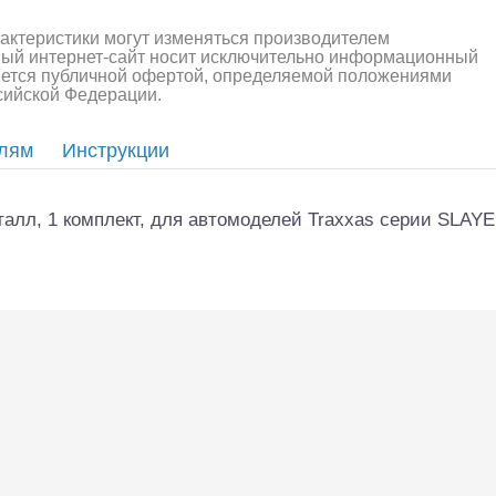
рактеристики могут изменяться производителем
алли
Багги/трагги
Монс
ный интернет-сайт носит исключительно информационный
ляется публичной офертой, определяемой положениями
ссийской Федерации.
елям
Инструкции
лл, 1 комплект, для автомоделей Traxxas серии SLAYER