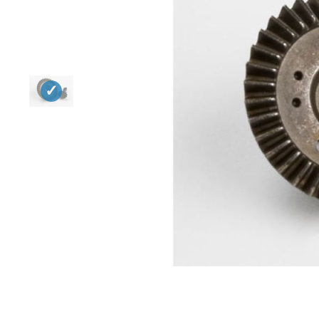
Квадрокоптеры
Судомодели
Конструкторы
Аппаратура и электроника
Аккумуляторы и батарейки
Зарядные устройства и блоки
питания
Двигатели
Технические жидкости
Инструмент,измерительные
приборы,расходники
Оптовая продажа запчастей
для моделей