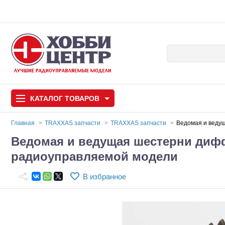
КАТАЛОГ
ТОВАРОВ
Главная
TRAXXAS запчасти
TRAXXAS запчасти
Ведомая и веду
Ведомая и ведущая шестерни дифф
Автомодели
радиоуправляемой модели
Запчасти и аксессуары
В избранное
Игрушки
Автомодели для с
Самолеты