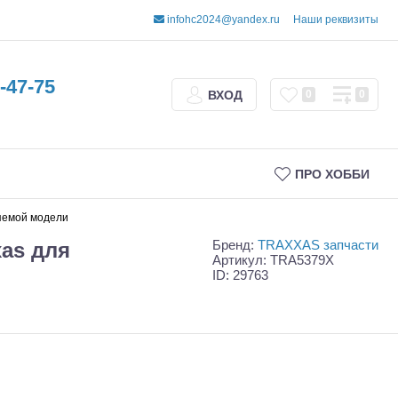
infohc2024@yandex.ru
Наши реквизиты
-47-75
ВХОД
0
0
ПРО ХОББИ
яемой модели
Бренд:
TRAXXAS запчасти
as для
Артикул: TRA5379X
ID: 29763
Трофи
Шорт-корсы