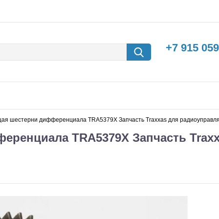
+7 915 059
щая шестерни дифференциала TRA5379X Запчасть Traxxas для радиоуправл
еренциала TRA5379X Запчасть Traxx
борки
Машины с
электродвигателем