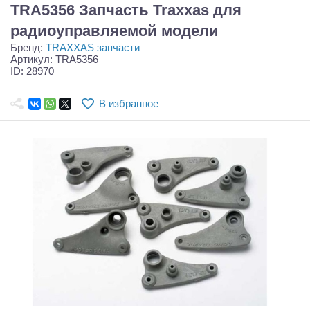
Самолеты
TRA5356 Запчасть Traxxas для
радиоуправляемой модели
Квадрокоптеры
Бренд:
TRAXXAS запчасти
Артикул: TRA5356
Судомодели
ID: 28970
Конструкторы
В избранное
Аппаратура и электроника
Аккумуляторы и батарейки
Зарядные устройства и блоки питания
Двигатели
Технические жидкости
Инструмент,измерительные приборы,расходники
Оптовая продажа запчастей для моделей