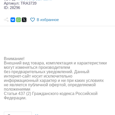
Самолеты
Артикул: TRA3739
ID: 28296
Квадрокоптеры
В избранное
Судомодели
Конструкторы
Аппаратура и электроника
Аккумуляторы и батарейки
Внимание!
Внешний вид товара, комплектация и характеристики
Зарядные устройства и блоки питания
могут изменяться производителем
без предварительных уведомлений. Данный
интернет-сайт носит исключительно
Двигатели
информационный характер и ни при каких условиях
не является публичной офертой, определяемой
Технические жидкости
положениями
Статьи 437 (2) Гражданского кодекса Российской
Федерации.
Инструмент,измерительные приборы,расходники
Оптовая продажа запчастей для моделей