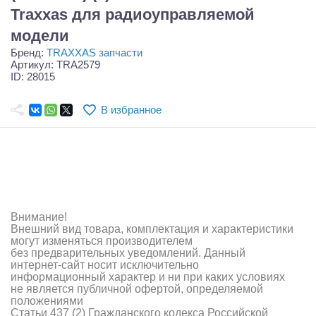
Самолеты
Traxxas для радиоуправляемой
модели
Квадрокоптеры
Бренд:
TRAXXAS запчасти
Судомодели
Артикул: TRA2579
ID: 28015
Конструкторы
В избранное
Аппаратура и электроника
Аккумуляторы и батарейки
Зарядные устройства и блоки питания
Двигатели
Внимание!
Внешний вид товара, комплектация и характеристики
могут изменяться производителем
Технические жидкости
без предварительных уведомлений. Данный
интернет-сайт носит исключительно
Инструмент,измерительные приборы,расходники
информационный характер и ни при каких условиях
не является публичной офертой, определяемой
положениями
Оптовая продажа запчастей для моделей
Статьи 437 (2) Гражданского кодекса Российской