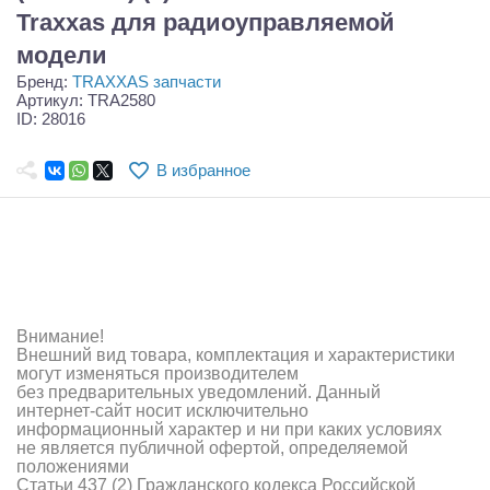
Самолеты
Traxxas для радиоуправляемой
модели
Квадрокоптеры
Бренд:
TRAXXAS запчасти
Судомодели
Артикул: TRA2580
ID: 28016
Конструкторы
В избранное
Аппаратура и электроника
Аккумуляторы и батарейки
Зарядные устройства и блоки питания
Двигатели
Внимание!
Внешний вид товара, комплектация и характеристики
могут изменяться производителем
Технические жидкости
без предварительных уведомлений. Данный
интернет-сайт носит исключительно
Инструмент,измерительные приборы,расходники
информационный характер и ни при каких условиях
не является публичной офертой, определяемой
положениями
Оптовая продажа запчастей для моделей
Статьи 437 (2) Гражданского кодекса Российской